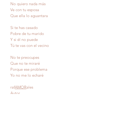
No quiero nada más
Ve con tu esposa
Que ella lo aguantara
Si te has casado
Pobre de tu marido
Y si él no puede
Tú te vas con el vecino
No te preocupes
Que no te miraré
Porque ese problema
Yo no me lo echaré
raf
AMOR
ales
Autor
IMPORTANTE
: Todas nuestras poesías tienen
derecho de autor y estan registradas en Propiedad