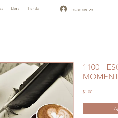
iza
Libro
Tienda
Iniciar sesión
1100 - E
MOMEN
Precio
$1.00
Ag