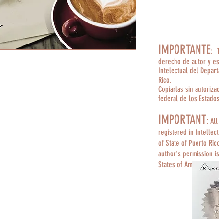
IMPORTANTE
: 
derecho de autor y es
Intelectual del Depar
Rico.
Copiarlas sin autoriza
federal de los Estado
IMPORTANT
:
All
registered in Intellec
of State of Puerto Ric
author's permission is
States of America.