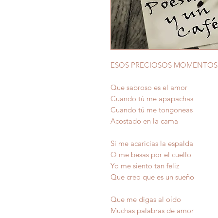
ESOS PRECIOSOS MOMENTOS
Que sabroso es el amor
Cuando tú me apapachas
Cuando tú me tongoneas
Acostado en la cama
Si me acaricias la espalda
O me besas por el cuello
Yo me siento tan feliz
Que creo que es un sueño
Que me digas al oído
Muchas palabras de amor