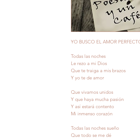
YO BUSCO EL AMOR PERFECT
Todas las noches
Le rezo a mi Dios
Que te traiga a mis brazos
Y yo te de amor
Que vivamos unidos
Y que haya mucha pasión
Y así estará contento
Mi inmenso corazón
Todas las noches sueño
Que todo se me dé