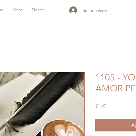
iza
Libro
Tienda
Iniciar sesión
1105 - Y
AMOR P
Precio
$1.00
Ag