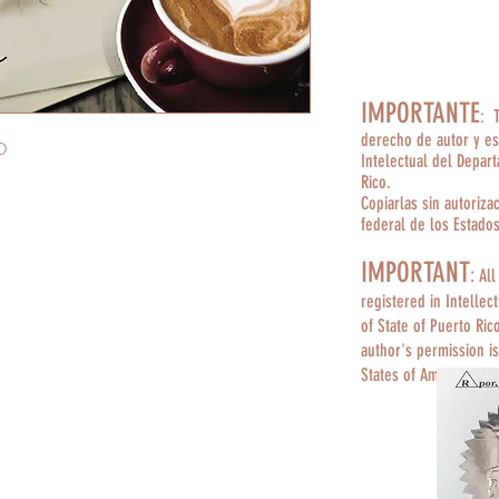
IMPORTANTE
: 
derecho de autor y es
O
Intelectual del Depar
Rico.
Copiarlas sin autoriza
federal de los Estado
IMPORTANT
:
All
registered in Intellec
of State of Puerto Ric
author's permission is
States of America.