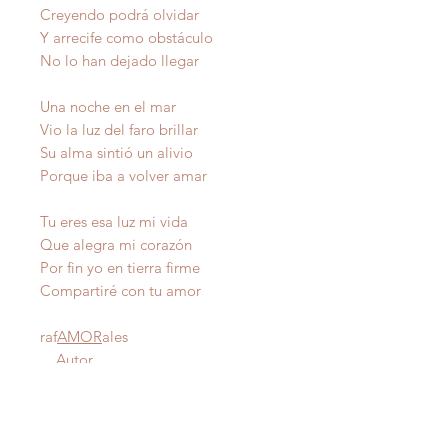
Creyendo podrá olvidar
Y arrecife como obstáculo
No lo han dejado llegar
Una noche en el mar
Vio la luz del faro brillar
Su alma sintió un alivio
Porque iba a volver amar
Tu eres esa luz mi vida
Que alegra mi corazón
Por fin yo en tierra firme
Compartiré con tu amor
raf
AMOR
ales
Autor
IMPORTANTE
: Todas nuestras poesías tienen
derecho de autor y estan registradas en Propiedad