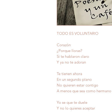
TODO ES VOLUNTARIO
Corazón
¿Porque lloras?
Si te hablaron claro
Y ya no te adoran
Te tienen ahora
En un segundo plano
No quieren estar contigo
A menos que sea como hermano
Yo se que te duele
Y no lo quieres aceptar