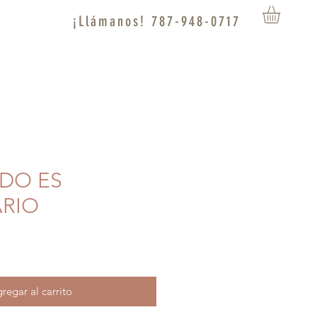
¡Llámanos! 787-948-0717
ODO ES
RIO
regar al carrito