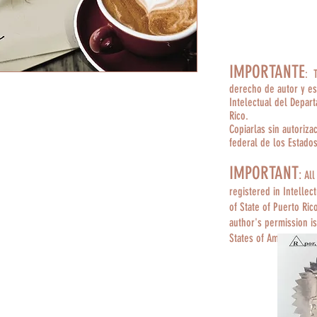
IMPORTANTE
: 
derecho de autor y es
Intelectual del Depar
Rico.
Copiarlas sin autoriza
federal de los Estado
IMPORTANT
:
All
registered in Intellec
of State of Puerto Ric
author's permission is
States of America.