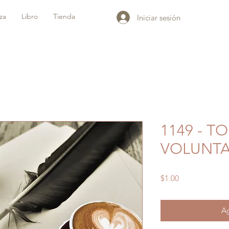
iza
Libro
Tienda
Iniciar sesión
1149 - T
VOLUNTA
Precio
$1.00
Ag