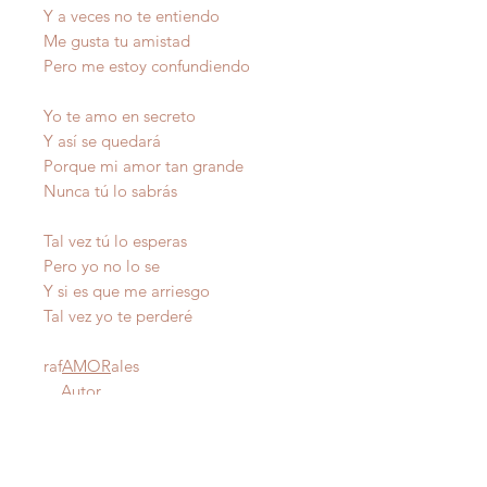
Y a veces no te entiendo
Me gusta tu amistad
Pero me estoy confundiendo
Yo te amo en secreto
Y así se quedará
Porque mi amor tan grande
Nunca tú lo sabrás
Tal vez tú lo esperas
Pero yo no lo se
Y si es que me arriesgo
Tal vez yo te perderé
raf
AMOR
ales
Autor
IMPORTANTE
: Todas nuestras poesías tienen
derecho de autor y estan registradas en Propiedad