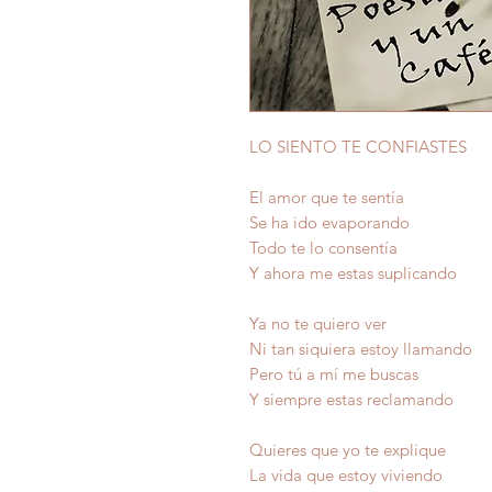
LO SIENTO TE CONFIASTES
El amor que te sentía
Se ha ido evaporando
Todo te lo consentía
Y ahora me estas suplicando
Ya no te quiero ver
Ni tan siquiera estoy llamando
Pero tú a mí me buscas
Y siempre estas reclamando
Quieres que yo te explique
La vida que estoy viviendo