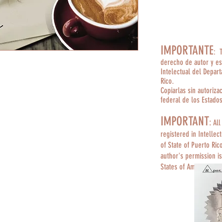
IMPORTANTE
: 
derecho de autor y es
Intelectual del Depar
Rico.
Copiarlas sin autoriza
federal de los Estado
IMPORTANT
:
All
registered in Intellec
of State of Puerto Ric
author's permission is
States of America.