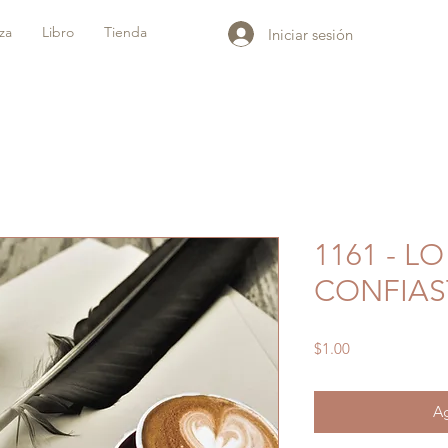
iza
Libro
Tienda
Iniciar sesión
1161 - L
CONFIAS
Precio
$1.00
Ag