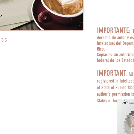
IMPORTANTE
: 
derecho de autor y es
MOS
Intelectual del Depar
Rico.
Copiarlas sin autoriza
federal de los Estado
IMPORTANT
:
All
registered in Intellec
of State of Puerto Ric
author's permission is
States of America.