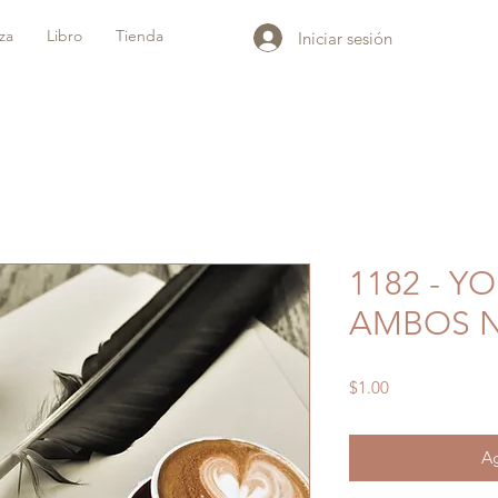
iza
Libro
Tienda
Iniciar sesión
1182 - Y
AMBOS 
Precio
$1.00
Ag