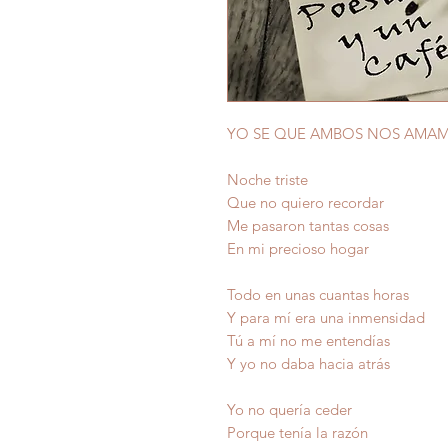
YO SE QUE AMBOS NOS AMA
Noche triste
Que no quiero recordar
Me pasaron tantas cosas
En mi precioso hogar
Todo en unas cuantas horas
Y para mí era una inmensidad
Tú a mí no me entendías
Y yo no daba hacia atrás
Yo no quería ceder
Porque tenía la razón