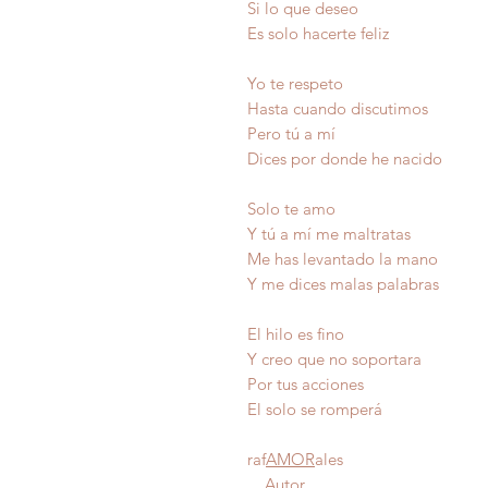
Si lo que deseo
Es solo hacerte feliz
Yo te respeto
Hasta cuando discutimos
Pero tú a mí
Dices por donde he nacido
Solo te amo
Y tú a mí me maltratas
Me has levantado la mano
Y me dices malas palabras
El hilo es fino
Y creo que no soportara
Por tus acciones
El solo se romperá
raf
AMOR
ales
Autor