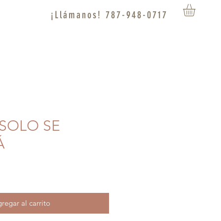
¡Llámanos! 787-948-0717
L SOLO SE
Á
regar al carrito