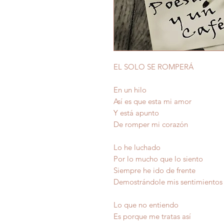
EL SOLO SE ROMPERÁ
En un hilo
Así es que esta mi amor
Y está apunto
De romper mi corazón
Lo he luchado
Por lo mucho que lo siento
Siempre he ido de frente
Demostrándole mis sentimientos
Lo que no entiendo
Es porque me tratas así