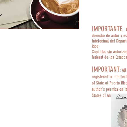
IMPORTANTE
: 
derecho de autor y es
Intelectual del Depar
Rico.
Copiarlas sin autoriza
federal de los Estado
IMPORTANT
:
All
registered in Intellec
of State of Puerto Ric
author's permission is
States of America.