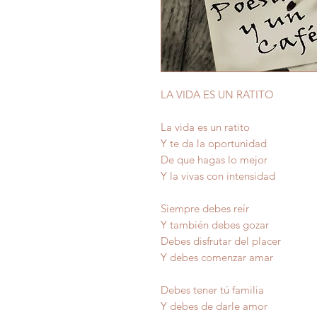
LA VIDA ES UN RATITO
La vida es un ratito
Y te da la oportunidad
De que hagas lo mejor
Y la vivas con intensidad
Siempre debes reír
Y también debes gozar
Debes disfrutar del placer
Y debes comenzar amar
Debes tener tú familia
Y debes de darle amor