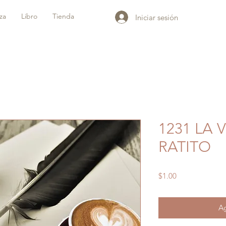
iza
Libro
Tienda
Iniciar sesión
1231 LA 
RATITO
Precio
$1.00
Ag