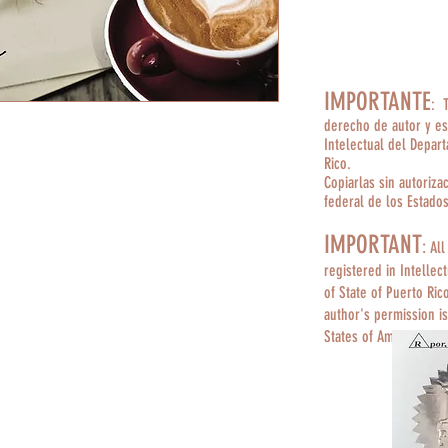
IMPORTANTE
: 
derecho de autor y es
Intelectual del Depar
Rico.
Copiarlas sin autoriza
federal de los Estado
IMPORTANT
:
All
registered in Intellec
of State of Puerto Ric
author's permission is
States of America.