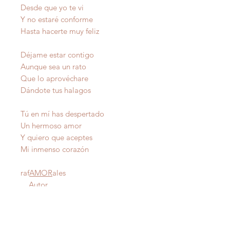
Desde que yo te vi
Y no estaré conforme
Hasta hacerte muy feliz
Déjame estar contigo
Aunque sea un rato
Que lo aprovéchare
Dándote tus halagos
Tú en mí has despertado
Un hermoso amor
Y quiero que aceptes
Mi inmenso corazón
raf
AMOR
ales
Autor
IMPORTANTE
: Todas nuestras poesías tienen
derecho de autor y estan registradas en Propiedad