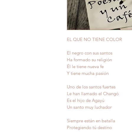
EL QUE NO TIENE COLOR
El negro con sus santos
Ha formado su religión
Él le tiene nueva fe
Y tiene mucha pasión
Uno de los santos fuertes
Le han llamado el Changó
Es el hijo de Agayú
Un santo muy luchador
Siempre están en batalla
Protegiendo tú destino