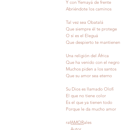
Y con Yemayá de frente
Abriéndote los caminos
Tal vez sea Obatalá
Que siempre él te protege
O sí es el Eleguá
Que despierto te mantienen
Una religión del África
Que ha venido con el negro
Muchos piden a los santos
Que su amor sea eterno
Su Dios es llamado Olofí
El que no tiene color
Es el que ya tienen todo
Porque le da mucho am
raf
AMOR
ales
Autor