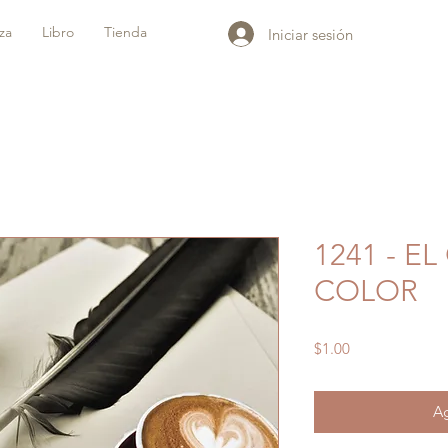
iza
Libro
Tienda
Iniciar sesión
1241 - E
COLOR
Precio
$1.00
Ag