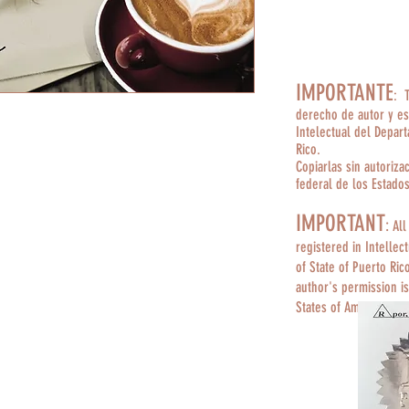
IMPORTANTE
: 
derecho de autor y es
Intelectual del Depar
Rico.
Copiarlas sin autoriza
federal de los Estado
IMPORTANT
:
All
registered in Intellec
of State of Puerto Ric
author's permission is
States of America.