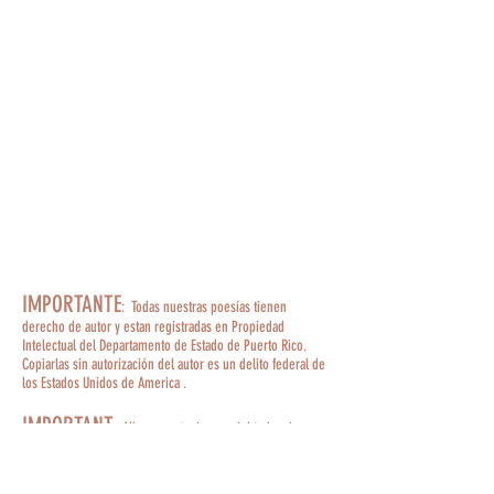
IMPORTANTE
: Todas nuestras poesías tienen
derecho de autor y estan registradas en Propiedad
Intelectual del Departamento de Estado de Puerto Rico.
Copiarlas sin autorización del autor es un delito federal de
los Estados Unidos de America .
IMPORTANT
:
All our poetry is copyrighted and
registered in Intellectual Property of the Department of
State of Puerto Rico. Copying them without the author's
permission is a federal crime of the United States of