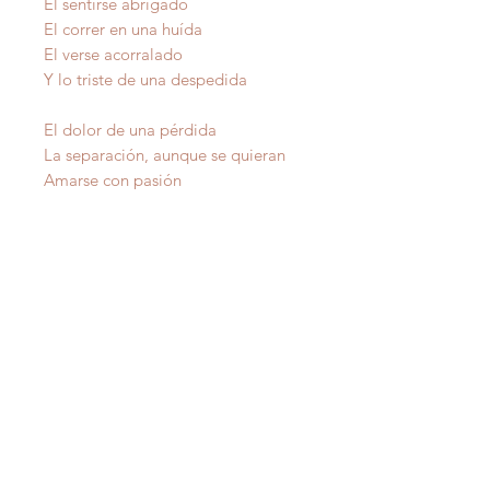
El sentirse abrigado
El correr en una huída
El verse acorralado
Y lo triste de una despedida
El dolor de una pérdida
La separación, aunque se quieran
Amarse con pasión
Y vivir la vida entera
raf
AMOR
ales
Autor
IMPORTANTE
: Todas nuestras poesías tienen
derecho de autor y estan registradas en Propiedad
Intelectual del Departamento de Estado de Puerto Rico.
Copiarlas sin autorización del autor es un delito federal de
los Estados Unidos de America .