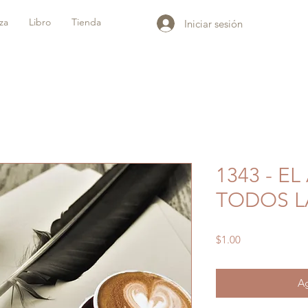
iza
Libro
Tienda
Iniciar sesión
1343 - E
TODOS 
Precio
$1.00
Ag