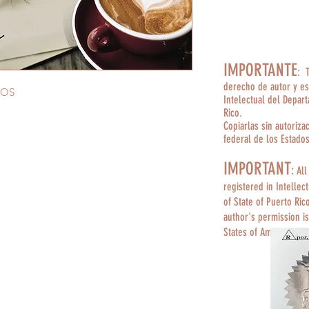
IMPORTANTE
: 
derecho de autor y es
DOS
Intelectual del Depar
Rico.
Copiarlas sin autoriza
federal de los Estado
IMPORTANT
:
All
registered in Intellec
of State of Puerto Ric
author's permission is
States of America.