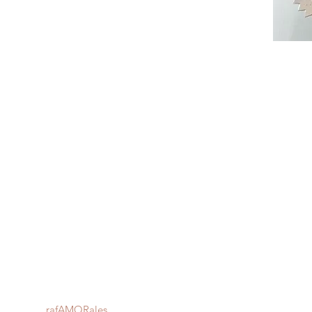
iera raf
AMOR
ales