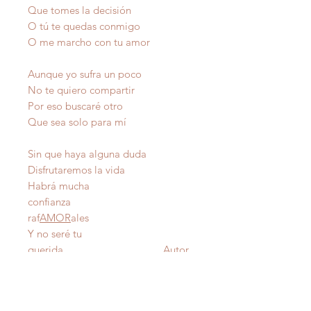
Que tomes la decisión
O tú te quedas conmigo
O me marcho con tu amor
Aunque yo sufra un poco
No te quiero compartir
Por eso buscaré otro
Que sea solo para mí
Sin que haya alguna duda
Disfrutaremos la vida
Habrá mucha
confianza
raf
AMOR
ales
Y no seré tu
querida Autor
IMPORTANTE
: Todas nuestras poesías tienen
derecho de autor y estan registradas en Propiedad