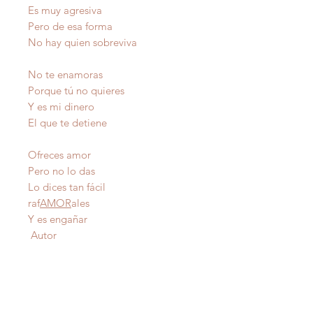
Es muy agresiva
Pero de esa forma
No hay quien sobreviva
No te enamoras
Porque tú no quieres
Y es mi dinero
El que te detiene
Ofreces amor
Pero no lo das
Lo dices tan fácil
raf
AMOR
ales
Y es engañar
Autor
IMPORTANTE
: Todas nuestras poesías tienen
derecho de autor y estan registradas en Propiedad
Intelectual del Departamento de Estado de Puerto Rico.