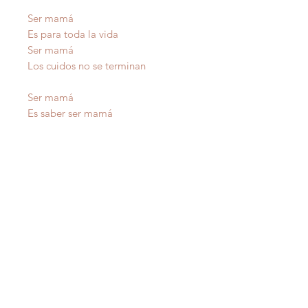
Ser mamá
Es para toda la vida
Ser mamá
Los cuidos no se terminan
Ser mamá
Es saber ser mamá
Porque todo lo que hagas
Siempre lo recordaran
raf
AMOR
ales
Autor
IMPORTANTE
: Todas nuestras poesías tienen
derecho de autor y estan registradas en Propiedad
Intelectual del Departamento de Estado de Puerto Rico.
Copiarlas sin autorización del autor es un delito federal de
los Estados Unidos de America .