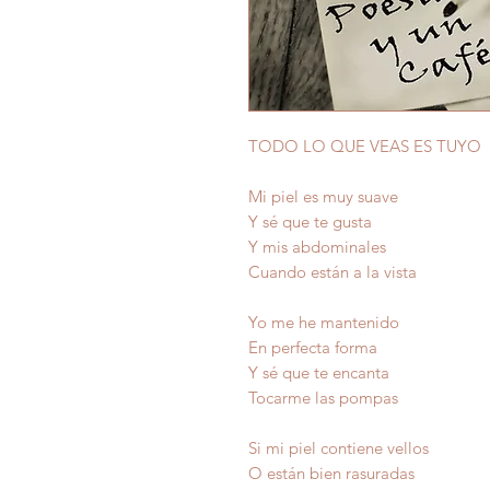
TODO LO QUE VEAS ES TUYO
Mi piel es muy suave
Y sé que te gusta
Y mis abdominales
Cuando están a la vista
Yo me he mantenido
En perfecta forma
Y sé que te encanta
Tocarme las pompas
Si mi piel contiene vellos
O están bien rasuradas