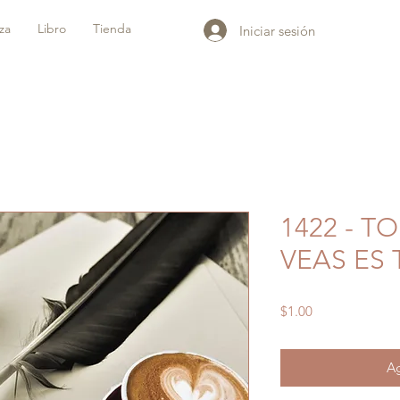
iza
Libro
Tienda
Iniciar sesión
1422 - T
VEAS ES
Precio
$1.00
Ag