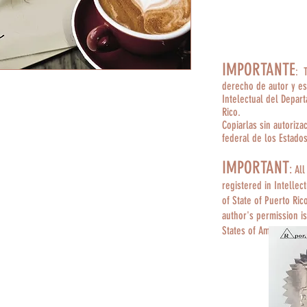
IMPORTANTE
: 
derecho de autor y es
Intelectual del Depar
Rico.
Copiarlas sin autoriza
federal de los Estado
IMPORTANT
:
All
registered in Intellec
of State of Puerto Ric
author's permission is
States of America.