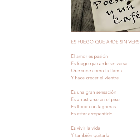
ES FUEGO QUE ARDE SIN VERS
El amor es pasión
Es fuego que arde sin verse
Que sube como la llama
Y hace crecer el vientre
Es una gran sensación
Es arrastrarse en el piso
Es llorar con lágrimas
Es estar arrepentido
Es vivir la vida
Y también quitarla