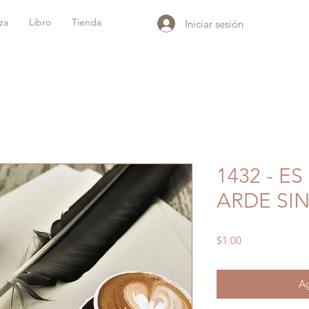
iza
Libro
Tienda
Iniciar sesión
1432 - E
ARDE SIN
Precio
$1.00
Ag