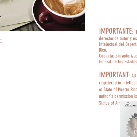
IMPORTANTE
: 
derecho de autor y es
E
Intelectual del Depar
Rico.
Copiarlas sin autoriza
federal de los Estado
IMPORTANT
:
All
registered in Intellec
of State of Puerto Ric
author's permission is
States of America.