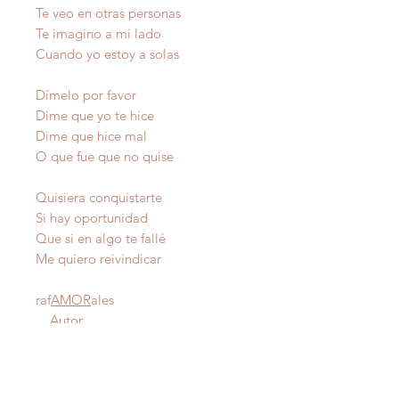
Te veo en otras personas
Te imagino a mi lado
Cuando yo estoy a solas
Dímelo por favor
Dime que yo te hice
Dime que hice mal
O que fue que no quise
Quisiera conquistarte
Si hay oportunidad
Que si en algo te fallé
Me quiero reivindicar
raf
AMOR
ales
Autor
IMPORTANTE
: Todas nuestras poesías tienen
derecho de autor y estan registradas en Propiedad