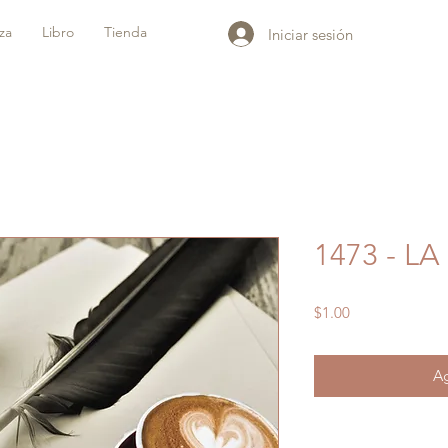
iza
Libro
Tienda
Iniciar sesión
1473 - L
Precio
$1.00
Ag