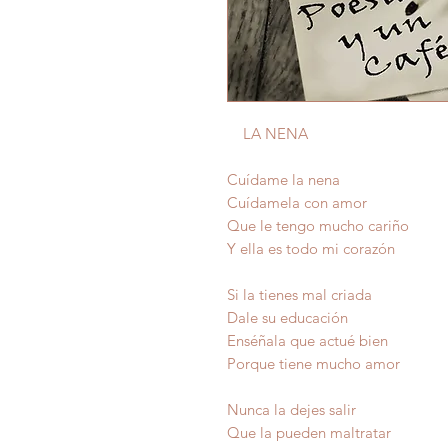
LA NENA
Cuídame la nena
Cuídamela con amor
Que le tengo mucho cariño
Y ella es todo mi corazón
Si la tienes mal criada
Dale su educación
Enséñala que actué bien
Porque tiene mucho amor
Nunca la dejes salir
Que la pueden maltratar