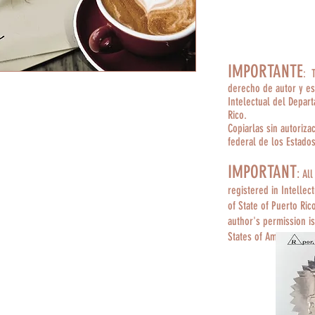
IMPORTANTE
: 
derecho de autor y es
Intelectual del Depar
Rico.
Copiarlas sin autoriza
federal de los Estado
IMPORTANT
:
All
registered in Intellec
of State of Puerto Ric
author's permission is
States of America.