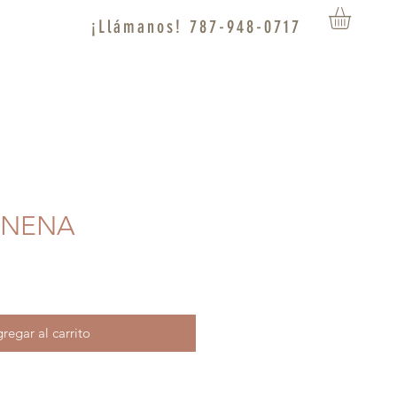
¡Llámanos! 787-948-0717
A NENA
regar al carrito