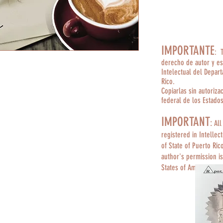
IMPORTANTE
: 
derecho de autor y es
Intelectual del Depar
Rico.
Copiarlas sin autoriza
federal de los Estado
IMPORTANT
:
All
registered in Intellec
of State of Puerto Ric
author's permission is
States of America.