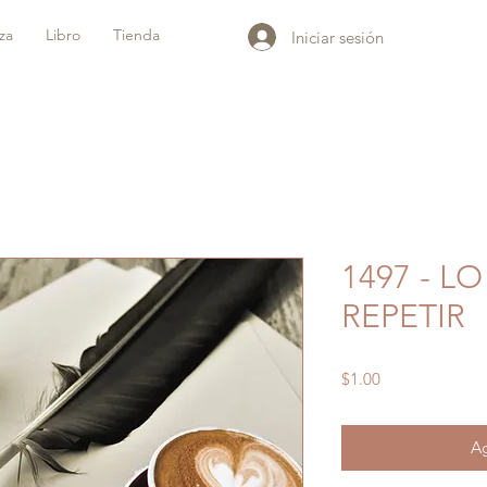
iza
Libro
Tienda
Iniciar sesión
1497 - L
REPETIR
Precio
$1.00
Ag