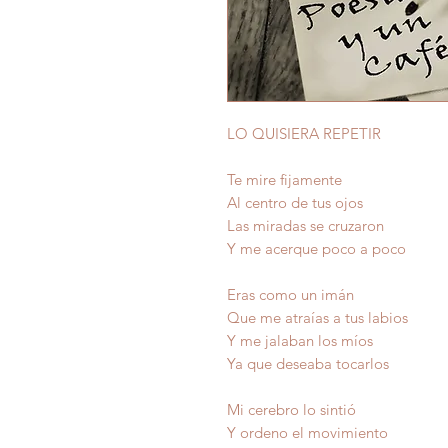
LO QUISIERA REPETIR
Te mire fijamente
Al centro de tus ojos
Las miradas se cruzaron
Y me acerque poco a poco
Eras como un imán
Que me atraías a tus labios
Y me jalaban los míos
Ya que deseaba tocarlos
Mi cerebro lo sintió
Y ordeno el movimiento