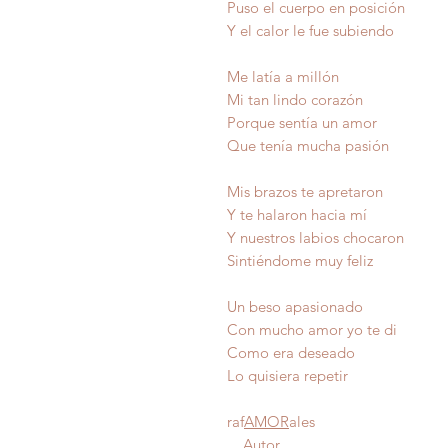
Puso el cuerpo en posición
Y el calor le fue subiendo
Me latía a millón
Mi tan lindo corazón
Porque sentía un amor
Que tenía mucha pasión
Mis brazos te apretaron
Y te halaron hacia mí
Y nuestros labios chocaron
Sintiéndome muy feliz
Un beso apasionado
Con mucho amor yo te di
Como era desea
Lo quisiera repe
raf
AMOR
ales
Autor