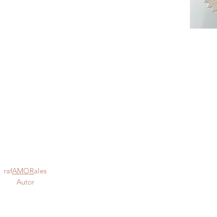
raf
AMOR
ales
 Autor