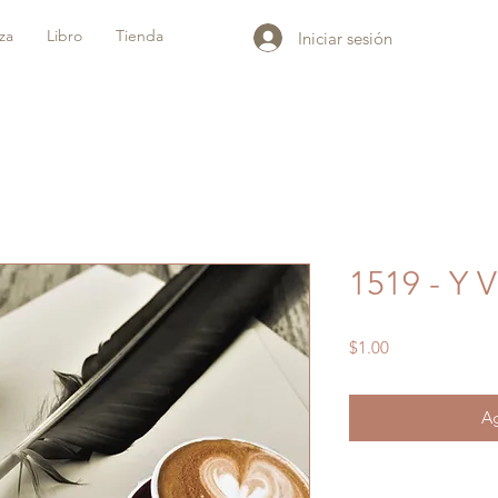
iza
Libro
Tienda
Iniciar sesión
1519 - Y
Precio
$1.00
Ag