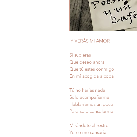
Y VERÁS MI AMOR
Si supieras
Que deseo ahora
Que tú estés conmigo
En mí acogida alcoba
Tú no harías nada
Solo acompañarme
Hablaríamos un poco
Para solo consolarme
Mirándote el rostro
Yo no me cansaría