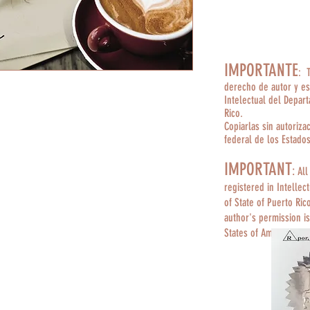
IMPORTANTE
: 
derecho de autor y es
Intelectual del Depar
Rico.
Copiarlas sin autoriza
federal de los Estado
IMPORTANT
:
All
registered in Intellec
of State of Puerto Ric
author's permission is
States of America.