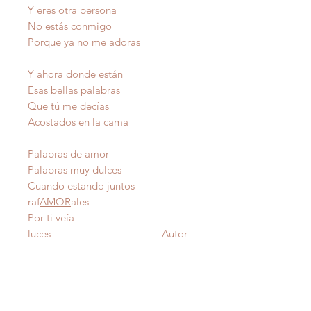
Y eres otra persona
No estás conmigo
Porque ya no me adoras
Y ahora donde están
Esas bellas palabras
Que tú me decías
Acostados en la cama
Palabras de amor
Palabras muy dulces
Cuando estando juntos
raf
AMOR
ales
Por ti veía
luces Autor
IMPORTANTE
: Todas nuestras poesías tienen
derecho de autor y estan registradas en Propiedad
Intelectual del Departamento de Estado de Puerto Rico.