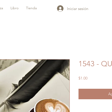
iza
Libro
Tienda
Iniciar sesión
1543 - Q
Precio
$1.00
Ag