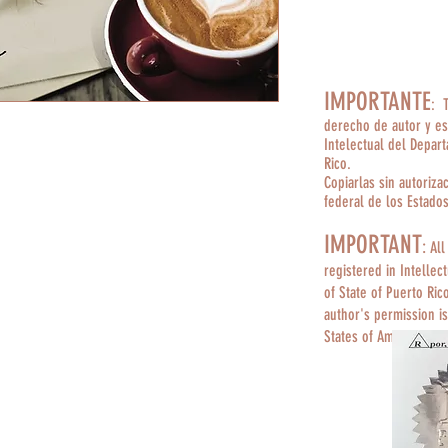
IMPORTANTE
: 
derecho de autor y es
Intelectual del Depar
Rico.
Copiarlas sin autoriza
federal de los Estado
IMPORTANT
:
All
registered in Intellec
of State of Puerto Ric
author's permission is
States of America.