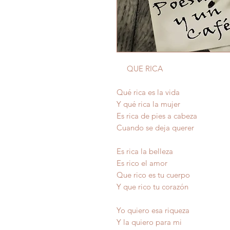
QUE RICA
Qué rica es la vida
Y qué rica la mujer
Es rica de pies a cabeza
Cuando se deja querer
Es rica la belleza
Es rico el amor
Que rico es tu cuerpo
Y que rico tu corazón
Yo quiero esa riqueza
Y la quiero para mi