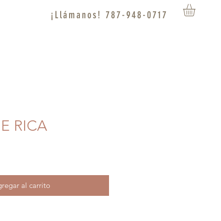
¡Llámanos! 787-948-0717
UE RICA
regar al carrito