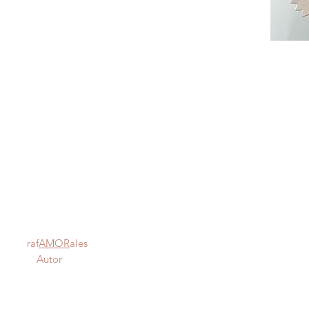
s raf
AMOR
ales
ón Autor