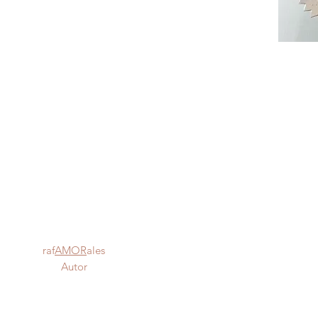
n raf
AMOR
ales
oción Autor