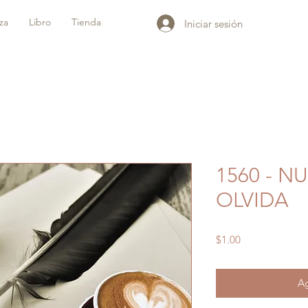
iza
Libro
Tienda
Iniciar sesión
1560 - N
OLVIDA
Precio
$1.00
Ag