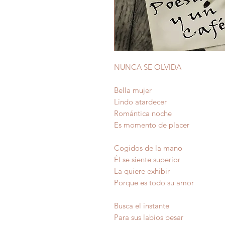
NUNCA SE OLVIDA
Bella mujer
Lindo atardecer
Romántica noche
Es momento de placer
Cogidos de la mano
Él se siente superior
La quiere exhibir
Porque es todo su amor
Busca el instante
Para sus labios besar