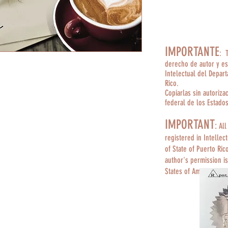
IMPORTANTE
: 
derecho de autor y es
Intelectual del Depar
Rico.
Copiarlas sin autoriza
federal de los Estado
IMPORTANT
:
All
registered in Intellec
of State of Puerto Ric
author's permission is
States of America.