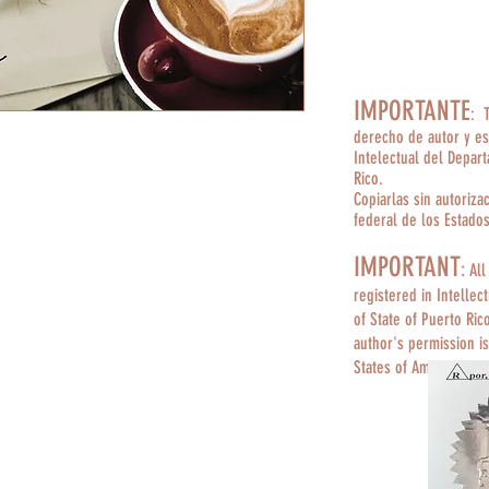
IMPORTANTE
: 
derecho de autor y es
Intelectual del Depar
Rico.
Copiarlas sin autoriza
federal de los Estado
IMPORTANT
:
All
registered in Intellec
of State of Puerto Ric
author's permission is
States of America.