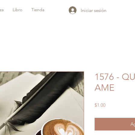
iza
Libro
Tienda
Iniciar sesión
1576 - Q
AME
Precio
$1.00
Ag