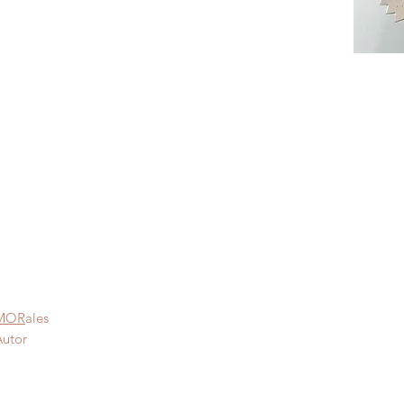
MOR
ales
tor