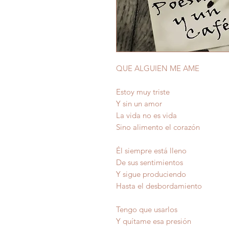
QUE ALGUIEN ME AME
Estoy muy triste
Y sin un amor
La vida no es vida
Sino alimento el corazón
Él siempre está lleno
De sus sentimientos
Y sigue produciendo
Hasta el desbordamiento
Tengo que usarlos
Y quítame esa presión