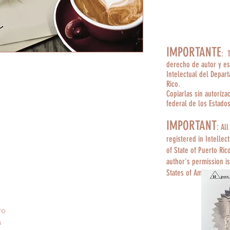
IMPORTANTE
: 
derecho de autor y es
Intelectual del Depar
Rico.
Copiarlas sin autoriza
federal de los Estado
IMPORTANT
:
All
registered in Intellec
of State of Puerto Ric
author's permission is
States of America.
ro
s