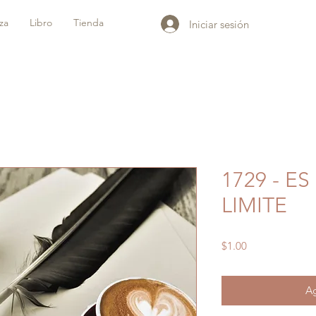
iza
Libro
Tienda
Iniciar sesión
1729 - E
LIMITE
Precio
$1.00
Ag