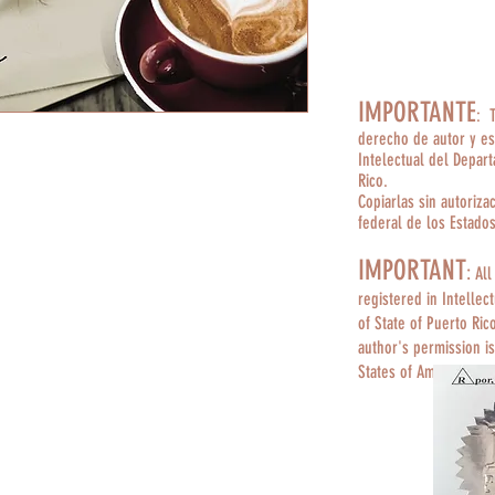
IMPORTANTE
: 
derecho de autor y es
Intelectual del Depar
Rico.
Copiarlas sin autoriza
federal de los Estado
IMPORTANT
:
All
registered in Intellec
of State of Puerto Ric
author's permission is
States of America.