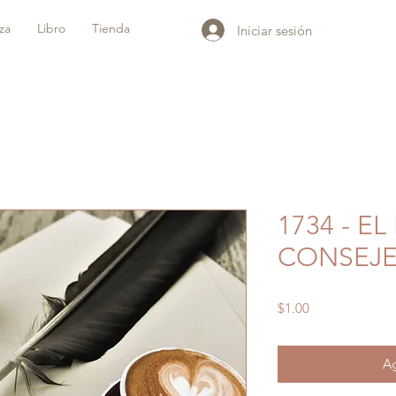
iza
Libro
Tienda
Iniciar sesión
1734 - EL
CONSEJ
Precio
$1.00
Ag