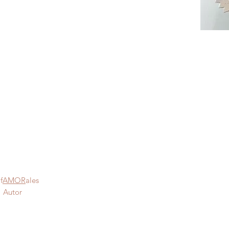
f
AMOR
ales
Autor