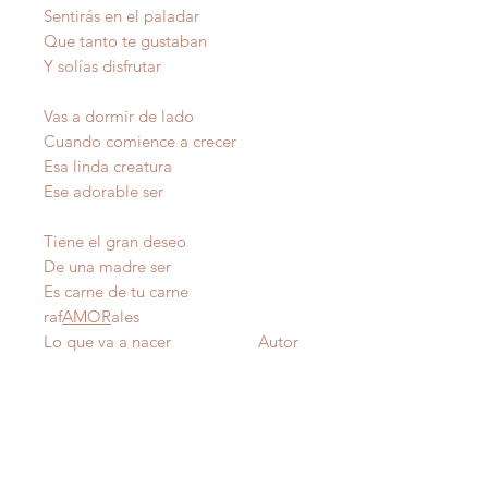
Sentirás en el paladar
Que tanto te gustaban
Y solías disfrutar
Vas a dormir de lado
Cuando comience a crecer
Esa linda creatura
Ese adorable ser
Tiene el gran deseo
De una madre ser
Es carne de tu carne
raf
AMOR
ales
Lo que va a nacer Autor
IMPORTANTE
: Todas nuestras poesías tienen
derecho de autor y estan registradas en Propiedad
Intelectual del Departamento de Estado de Puerto Rico.