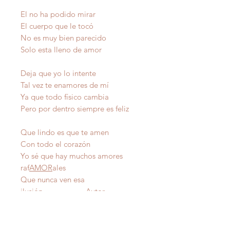
El no ha podido mirar
El cuerpo que le tocó
No es muy bien parecido
Solo esta lleno de amor
Deja que yo lo intente
Tal vez te enamores de mí
Ya que todo físico cambia
Pero por dentro siempre es feliz
Que lindo es que te amen
Con todo el corazón
Yo sé que hay muchos amores
raf
AMOR
ales
Que nunca ven esa
ilusión Autor
IMPORTANTE
: Todas nuestras poesías tienen