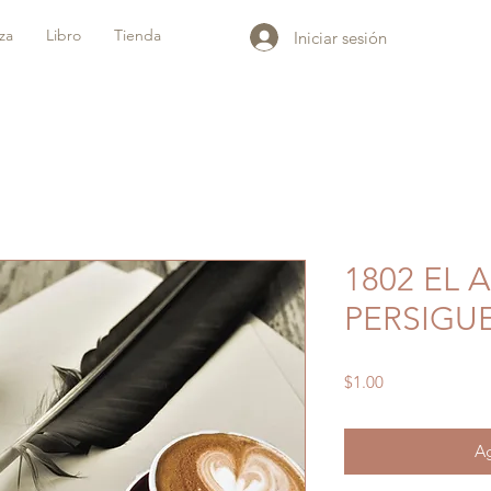
iza
Libro
Tienda
Iniciar sesión
1802 EL 
PERSIGU
Precio
$1.00
Ag