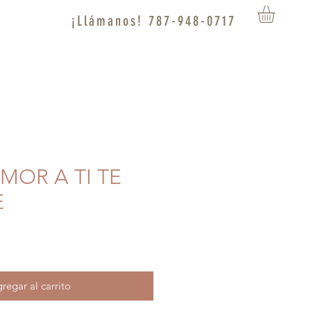
¡Llámanos! 787-948-0717
AMOR A TI TE
E
regar al carrito