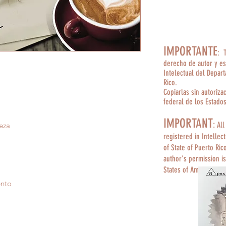
IMPORTANTE
: 
derecho de autor y es
Intelectual del Depar
Rico.
Copiarlas sin autoriza
federal de los Estado
IMPORTANT
:
All
eza
registered in Intellec
of State of Puerto Ric
author's permission is
States of America.
ento