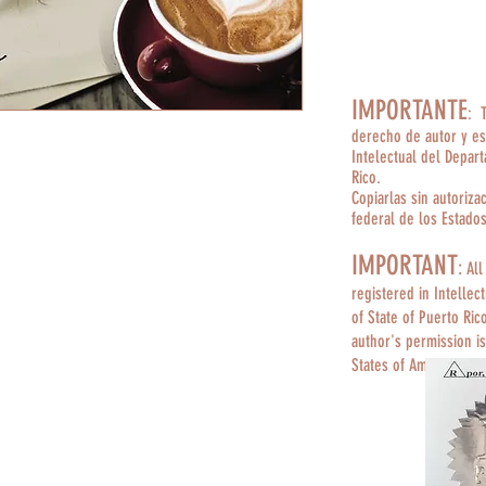
IMPORTANTE
: 
derecho de autor y es
Intelectual del Depar
Rico.
Copiarlas sin autoriza
federal de los Estado
IMPORTANT
:
All
registered in Intellec
of State of Puerto Ric
author's permission is
States of America.