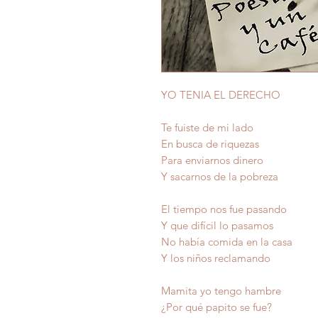
YO TENIA EL DERECHO
Te fuiste de mi lado
En busca de riquezas
Para enviarnos dinero
Y sacarnos de la pobreza
El tiempo nos fue pasando
Y que difícil lo pasamos
No había comida en la casa
Y los niños reclamando
Mamita yo tengo hambre
¿Por qué papito se fue?