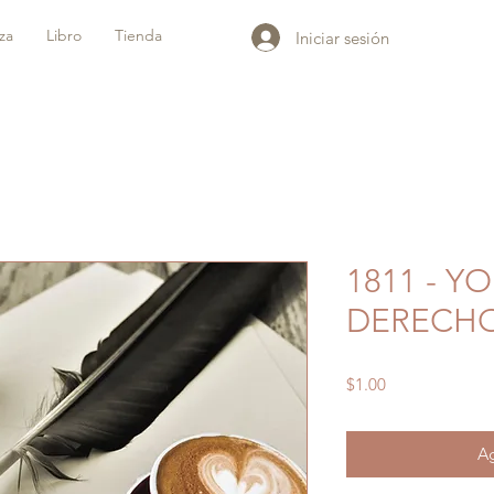
iza
Libro
Tienda
Iniciar sesión
1811 - YO
DERECH
Precio
$1.00
Ag