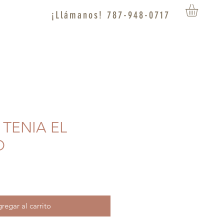
¡Llámanos! 787-948-0717
 TENIA EL
O
regar al carrito