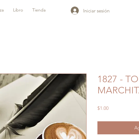
iza
Libro
Tienda
Iniciar sesión
1827 - T
MARCHIT
Precio
$1.00
Ag