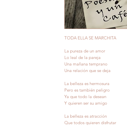
TODA ELLA SE MARCHITA
La pureza de un amor
Lo leal de la pareja
Una mañana temprano
Una relación que se deja
La belleza es hermosura
Pero es también peligro
Ya que todo la desean
Y quieren ser su amigo
La belleza es atracción
Que todos quieren disfrutar