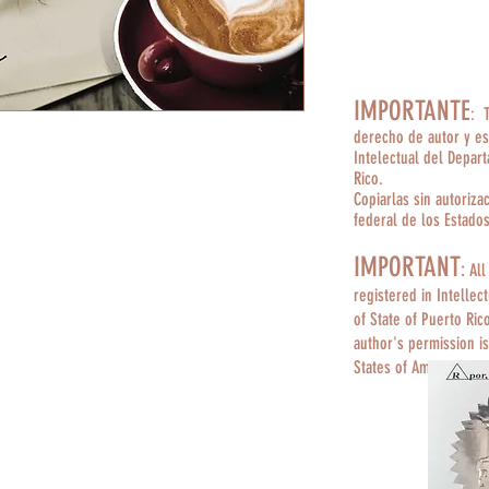
IMPORTANTE
: 
derecho de autor y es
Intelectual del Depar
Rico.
Copiarlas sin autoriza
federal de los Estado
IMPORTANT
:
All
registered in Intellec
of State of Puerto Ric
author's permission is
States of America.