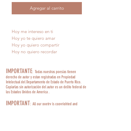
Agregar al carrito
Hoy me intereso en ti
Hoy yo te quiero amar
Hoy yo quiero compartir
Hoy no quiero recordar
IMPORTANTE
: Todas nuestras poesías tienen
derecho de autor y estan registradas en Propiedad
Intelectual del Departamento de Estado de Puerto Rico.
Copiarlas sin autorización del autor es un delito federal de
los Estados Unidos de America .
IMPORTANT
:
All our poetry is copyrighted and
registered in Intellectual Property of the Department of
State of Puerto Rico. Copying them without the author's
permission is a federal crime of the United States of
America.