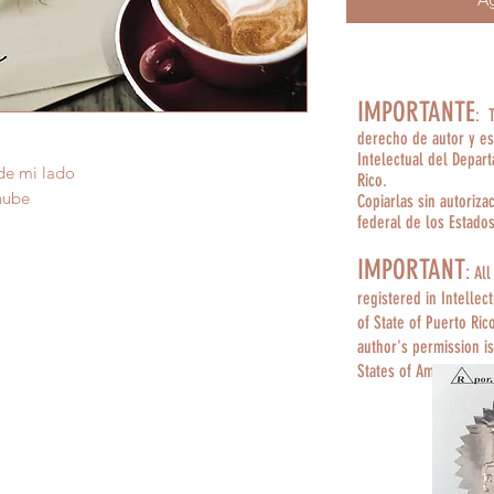
IMPORTANTE
: 
derecho de autor y es
Intelectual del Depar
de mi lado
Rico.
nube
Copiarlas sin autoriza
federal de los Estado
IMPORTANT
:
All
registered in Intellec
of State of Puerto Ric
author's permission is
States of America.