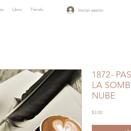
iza
Libro
Tienda
Iniciar sesión
1872- P
LA SOMB
NUBE
Precio
$3.00
Ag