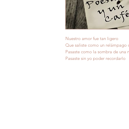
Nuestro amor fue tan ligero
Que saliste como un relámpago 
Pasaste como la sombra de una 
Pasaste sin yo poder recordarlo