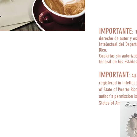
IMPORTANTE
: 
derecho de autor y es
Intelectual del Depar
Rico.
Copiarlas sin autoriza
federal de los Estado
IMPORTANT
:
All
registered in Intellec
of State of Puerto Ric
author's permission is
States of America.