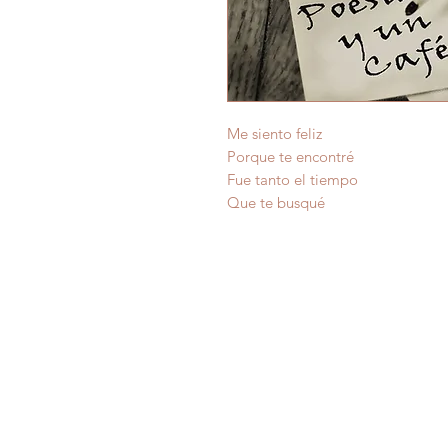
Me siento feliz
Porque te encontré
Fue tanto el tiempo
Que te busqué