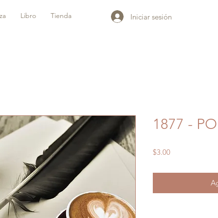
iza
Libro
Tienda
Iniciar sesión
1877 - P
Precio
$3.00
Ag