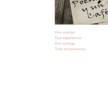
Vivir contigo
Que experiencia
Vivir contigo
Todo era paciencia