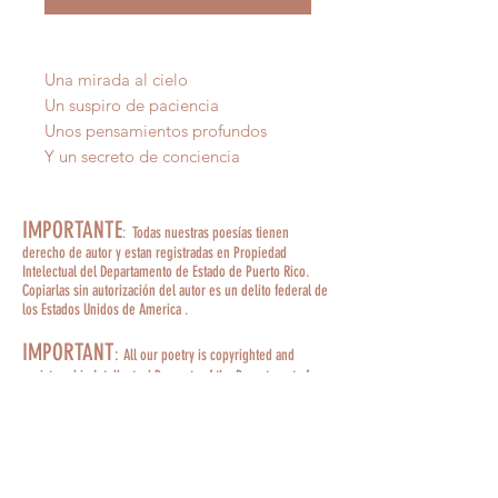
Una mirada al cielo
Un suspiro de paciencia
Unos pensamientos profundos
Y un secreto de conciencia
IMPORTANTE
: Todas nuestras poesías tienen
derecho de autor y estan registradas en Propiedad
Intelectual del Departamento de Estado de Puerto Rico.
Copiarlas sin autorización del autor es un delito federal de
los Estados Unidos de America .
IMPORTANT
:
All our poetry is copyrighted and
registered in Intellectual Property of the Department of
State of Puerto Rico. Copying them without the author's
permission is a federal crime of the United States of
America.