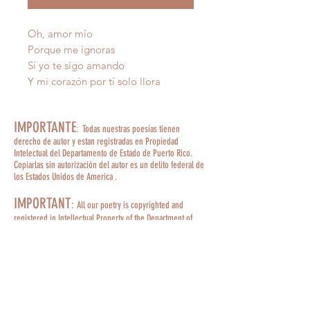
Oh, amor mío
Porque me ignoras
Sí yo te sigo amando
Y mi corazón por tí solo llora
IMPORTANTE
: Todas nuestras poesías tienen
derecho de autor y estan registradas en Propiedad
Intelectual del Departamento de Estado de Puerto Rico.
Copiarlas sin autorización del autor es un delito federal de
los Estados Unidos de America .
IMPORTANT
:
All our poetry is copyrighted and
registered in Intellectual Property of the Department of
State of Puerto Rico. Copying them without the author's
permission is a federal crime of the United States of
America.