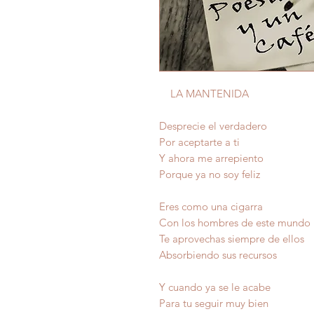
LA MANTENIDA
Desprecie el verdadero
Por aceptarte a ti
Y ahora me arrepiento
Porque ya no soy feliz
Eres como una cigarra
Con los hombres de este mundo
Te aprovechas siempre de ellos
Absorbiendo sus recursos
Y cuando ya se le acabe
Para tu seguir muy bien