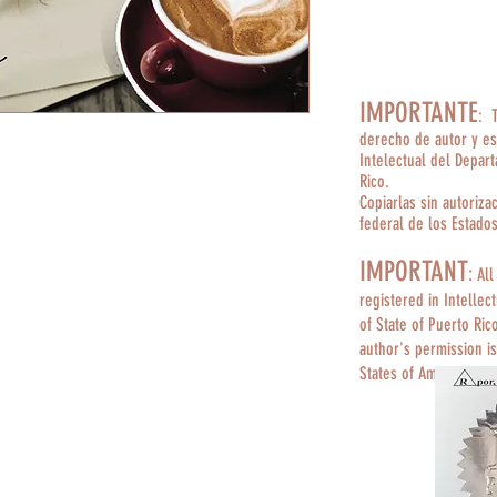
IMPORTANTE
: 
derecho de autor y es
Intelectual del Depar
Rico.
Copiarlas sin autoriza
federal de los Estado
IMPORTANT
:
All
registered in Intellec
of State of Puerto Ric
author's permission is
States of America.