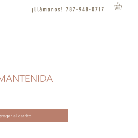
¡Llámanos! 787-948-0717
A MANTENIDA
regar al carrito