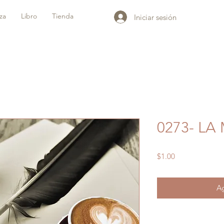
iza
Libro
Tienda
Iniciar sesión
0273- L
Precio
$1.00
Ag