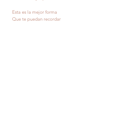
Esta es la mejor forma
Que te puedan recordar
Porque tú le comenzastes
Su futuro a cambiar
IMPORTANTE
: Todas nuestras poesías tienen
derecho de autor y estan registradas en Propiedad
Intelectual del Departamento de Estado de Puerto Rico.
Copiarlas sin autorización del autor es un delito federal de
los Estados Unidos de America .
IMPORTANT
:
All our poetry is copyrighted and
registered in Intellectual Property of the Department of
State of Puerto Rico. Copying them without the author's
permission is a federal crime of the United States of
America.