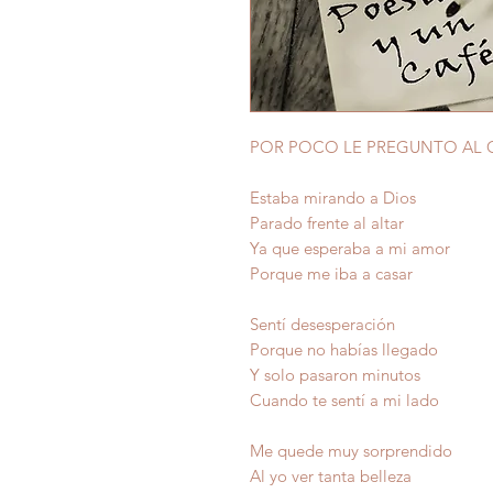
POR POCO LE PREGUNTO AL 
Estaba mirando a Dios
Parado frente al altar
Ya que esperaba a mi amor
Porque me iba a casar
Sentí desesperación
Porque no habías llegado
Y solo pasaron minutos
Cuando te sentí a mi lado
Me quede muy sorprendido
Al yo ver tanta belleza