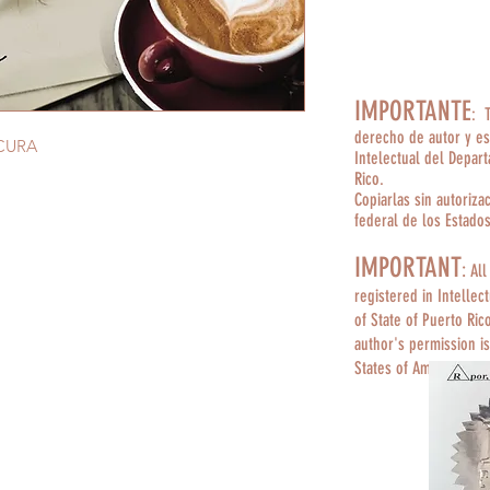
IMPORTANTE
: 
derecho de autor y es
CURA
Intelectual del Depar
Rico.
Copiarlas sin autoriza
federal de los Estado
IMPORTANT
:
All
registered in Intellec
of State of Puerto Ric
author's permission is
States of America.