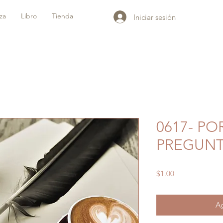
iza
Libro
Tienda
Iniciar sesión
0617- PO
PREGUNT
Precio
$1.00
Ag