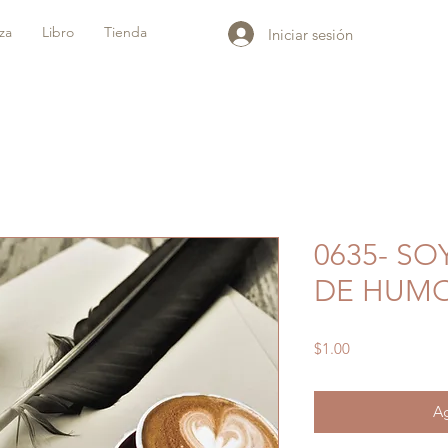
iza
Libro
Tienda
Iniciar sesión
0635- S
DE HUM
Precio
$1.00
Ag