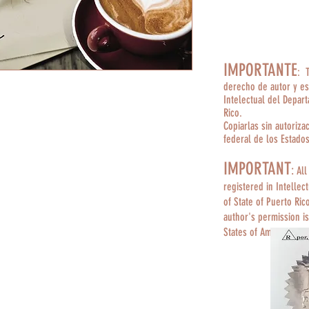
IMPORTANTE
: 
derecho de autor y es
Intelectual del Depar
Rico.
Copiarlas sin autoriza
federal de los Estado
IMPORTANT
:
All
registered in Intellec
of State of Puerto Ric
author's permission is
States of America.