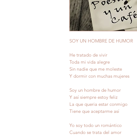
SOY UN HOMBRE DE HUMOR
He tratado de vivir
Toda mi vida alegre
Sin nadie que me moleste
Y dormir con muchas mujeres
Soy un hombre de humor
Y así siempre estoy feliz
La que queria estar conmigo
Tiene que aceptarme así
Yo soy todo un romántico
Cuando se trata del amor