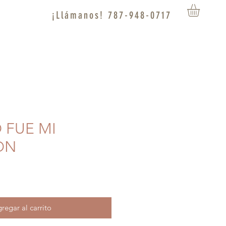
¡Llámanos! 787-948-0717
O FUE MI
ÓN
regar al carrito