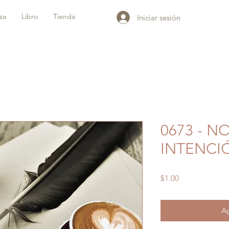
iza
Libro
Tienda
Iniciar sesión
0673 - N
INTENCI
Precio
$1.00
Ag