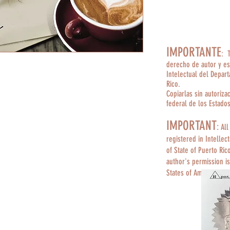
IMPORTANTE
: 
derecho de autor y es
Intelectual del Depar
Rico.
Copiarlas sin autoriza
federal de los Estado
IMPORTANT
:
All
registered in Intellec
of State of Puerto Ric
author's permission is
States of America.