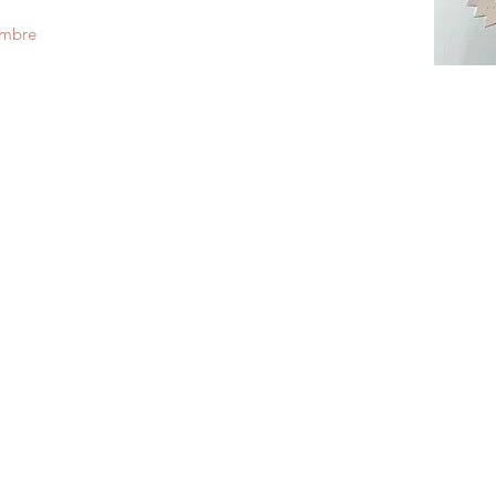
ombre
nombre
orazón