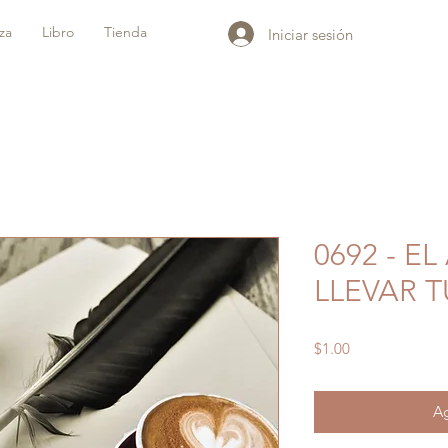
iza
Libro
Tienda
Iniciar sesión
0692 - E
LLEVAR 
Precio
$1.00
Ag