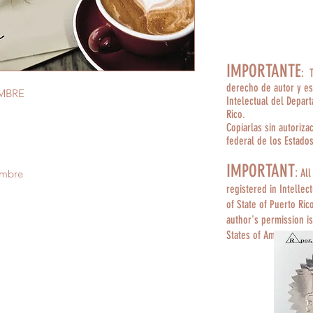
IMPORTANTE
: 
derecho de autor y es
MBRE
Intelectual del Depar
Rico.
Copiarlas sin autoriza
federal de los Estado
IMPORTANT
:
All
ombre
registered in Intellec
of State of Puerto Ric
author's permission is
States of America.