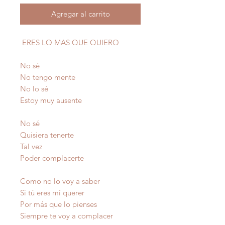
Agregar al carrito
ERES LO MAS QUE QUIERO
No sé
No tengo mente
No lo sé
Estoy muy ausente
No sé
Quisiera tenerte
Tal vez
Poder complacerte
Como no lo voy a saber
Si tú eres mí querer
Por más que lo pienses
Siempre te voy a complacer