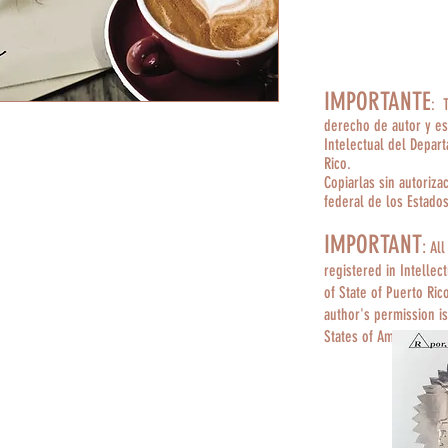
IMPORTANTE
: 
derecho de autor y es
Intelectual del Depar
Rico.
Copiarlas sin autoriza
federal de los Estado
IMPORTANT
:
All
registered in Intellec
of State of Puerto Ric
author's permission is
States of America.