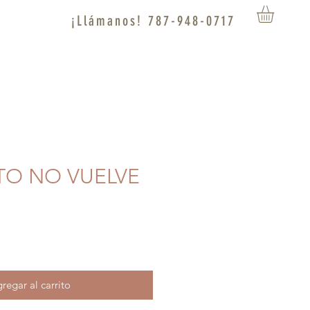
¡Llámanos! 787-948-0717
STO NO VUELVE
regar al carrito