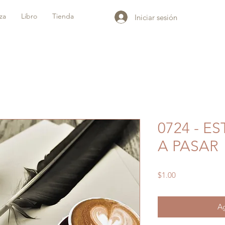
iza
Libro
Tienda
Iniciar sesión
0724 - E
A PASAR
Precio
$1.00
Ag