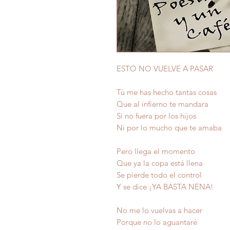
ESTO NO VUELVE A PASAR
Tú me has hecho tantas cosas
Que al infierno te mandara
Si no fuera por los hijos
Ni por lo mucho que te amaba
Pero llega el momento
Que ya la copa está llena
Se pierde todo el control
Y se dice ¡YA BASTA NENA!
No me lo vuelvas a hacer
Porque no lo aguantaré