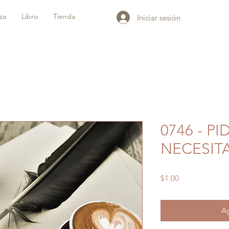
iza
Libro
Tienda
Iniciar sesión
0746 - PI
NECESIT
Precio
$1.00
Ag