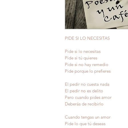
PIDE SI LO NECESITAS
Pide si lo necesitas
Pide si tú quieres
Pide si no hay remedio
Pide porque lo prefieres
El pedir no cuesta nada
El pedir no es delito
Pero cuando pides amor
Deberás de recibirlo
Cuando tengas un amor
Pide lo que tú deseas