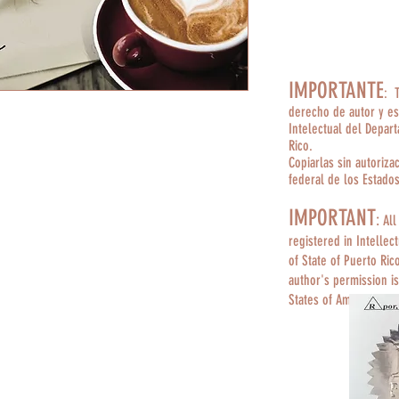
IMPORTANTE
: 
derecho de autor y es
Intelectual del Depar
Rico.
Copiarlas sin autoriza
federal de los Estado
IMPORTANT
:
All
registered in Intellec
of State of Puerto Ric
author's permission is
States of America.