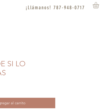
¡Llámanos! 787-948-0717
DE SI LO
AS
regar al carrito